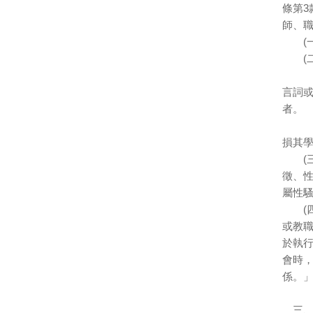
條第
師、
(一
(二
１、
言詞
者。
２、
損其
(三
徵、
屬性
(四
或教
於執
會時
係。
三、