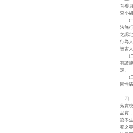
育委員
查小
(一
法施行
之認
行為
被害
(二
有證
定。
(三
園性
四、本
落實
品質
凌學
養之