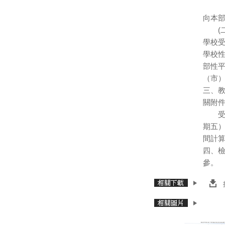
２、
向本
(二
學校
學校
部性
（市
三、
關附
受理時
期五）
間計
四、
參。